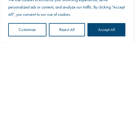
This website uses cookies to improve your web
personalized ads or content, and analyze our traffic. By clicking "Accept
experience.
All", you consent to our use of cookies.
Accept
Customize
Reject All
Accept All
Scroll
Glenmuir